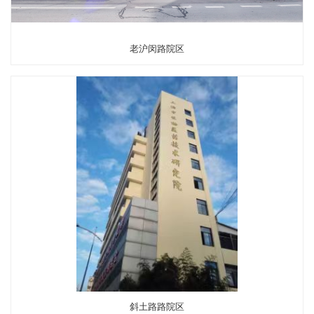
老沪闵路院区
斜土路路院区