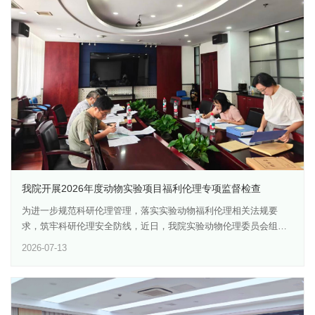
顾用词严谨性和逻辑规范性，杜绝片面追求话题热度和趣味性的创
作倾向。同时，建议聚焦生育支持核心主题，邀请相关职能部门撰
写政策解读类稿件。针对杂志下一期约稿方向，与会编委提出专项
指导建议，可围绕避孕节育与生育力保护的关联研究、生育文化对
生育行为的影响等重点方向，邀请有关部门或业内专家撰稿，持续
提升期刊的专业性、实用性与传播力度。
我院开展2026年度动物实验项目福利伦理专项监督检查
为进一步规范科研伦理管理，落实实验动物福利伦理相关法规要
求，筑牢科研伦理安全防线，近日，我院实验动物伦理委员会组成
核查小组，对动物实验项目的福利伦理执行情况进行了专项监督检
2026-07-13
查。7月8日，院内伦理委员会专家在副院长王涤松带领下，对2025
年6月至2026年5月期间开展动物实验的11项研究项目进行了集中资
料核查，本次检查涵盖项目全过程伦理合规情况，重点核查各项目
的动物采购使用台账、实验记录、动物福利伦理措施落实等档案材