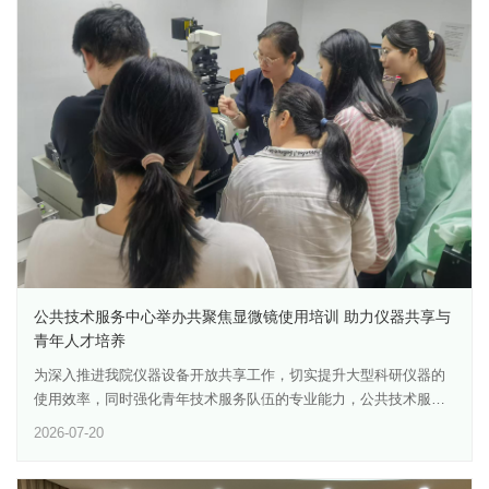
了良好桥梁，将有力推动蒙医药特色资源与现代生物医药技术的深
性技术平台是项目的重要基石，更是衔接基础研究、工艺开发与产
度融合，助力我国蒙药产业高质量创新发展，为民族医药传承振兴
业转化的关键枢纽。通过该平台建设，将系统整合院内外仪器设
与健康中国建设贡献积极力量。
备、数据资源和人才团队，形成开放共享的研发服务体系，为生物
制造产品开发、活性评价及机制解析等基础研究，以及工艺优化、
中试放大与质量控制等工程化转化，提供全链条技术支撑。李万部
长作总结致辞。他指出，要以平台建设为抓手，以需求为导向、以
应用为牵引，聚焦产业急需的共性工艺与评价方法，形成可复制、
可推广的技术标准和解决方案，切实发挥平台对行业创新的辐射带
动作用，构建“技术研发—平台服务—成果转化”的良性循环，支撑和
促进上科院系统单位协同发展。会后，专家与项目组成员共同参观
我院生物制造平台实验设施。
公共技术服务中心举办共聚焦显微镜使用培训 助力仪器共享与
青年人才培养
为深入推进我院仪器设备开放共享工作，切实提升大型科研仪器的
使用效率，同时强化青年技术服务队伍的专业能力，公共技术服务
中心于6月16日下午在斜土路院区2号楼503室成功举办“共聚焦显微
2026-07-20
镜使用培训”专题培训。本次培训由本院顾文文副研究员担任主讲，
面向院内各研究组科研人员，采用“理论讲解+实操演练”相结合的方