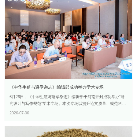
席，药物与医疗器械研究所所长李卫华主持，院内相关研究所科研
人员、研究生，以及复旦大学、中国医药工业研究总院和合作企业
研发人员代表等40余人参加。活动由药物与医疗器械研究所、国家
卫生健康委生育调节药械重点实验室联合承办。本次讲坛立足我院
药品与医疗器械研发、评价和转化应用的专业特色，围绕“技术创新
—质量研究—注册申报—产业承接”的关键链条开展交流，旨在进一
步强化科研人员在项目早期即同步思考产品属性、标准要求和注册
路径的意识。报告开始前，傅大煦主任代表我院向两位主讲嘉宾颁
发纪念牌，感谢专家长期以来对我院学术交流、学科建设和成果转
化工作的支持。两位专家的到来，也为我院进一步对接监管科学前
沿、提升研发转化能力提供了重要专业支撑。在题为《医疗器械转
化与注册路径要点》的报告中，高中副处长结合多年医疗器械检
测、标准化、分类界定和注册管理经验，系统介绍了我国医疗器械
《中华生殖与避孕杂志》编辑部成功举办学术专场
法规体系及注册管理逻辑。他从《医疗器械监督管理条例》的顶层
6月26日，《中华生殖与避孕杂志》编辑部于河南开封成功举办“研
设计出发，围绕注册管理办法、规范性文件、技术标准和审评要
究设计与写作规范”学术专场。本次专场以提升论文质量、规范科研
求，梳理了医疗器械从研发创意到产品注册的关键环节。报告重点
设计、助力学术传播为主题，邀请来自中华医学会杂志社、上海市
2026-07-06
强调，产品分类是医疗器械注册路径设计的核心起点，分类结果直
生物医药技术研究院、北京大学第三医院的资深专家，围绕指南共
接影响注册策略、技术资料准备、临床评价路径及上市后监管要
识编纂、研究设计、统计方法使用及医学论文撰写四大议题展开深
求。高中副处长还结合创新医疗器械特别审批、上海市第二类医疗
度分享，吸引临床医师、青年科研骨干及规培医师约80人，现场学
器械创新审查和优先审批程序、上海市药监局创新服务中的注册指