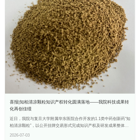
术氛围浓厚。本次专场由郑州大学第三附属医院管一春教授、编辑
导服务工作站等政策工具，介绍了科研成果进入转化通道的可行路
部孙敏副研究员主持。中华医学会杂志社魏均民社长以《依托STAR
径。在申报实务方面，报告围绕检测机构选择、产品技术要求编
评价体系，锚定编撰质控标准——中华医学会指南共识规范化制订
制、生物相容性评价、临床评价方式及说明书和标签管理等内容进
要点》为题，系统阐述了中华医学会指南共识的规范化制订流程与
行了深入讲解，对我院在药械组合产品、医疗器械新产品开展转化
质控标准，深入解读STAR评价体系在提升指南编撰质量中的核心作
研究、优化注册路径和提升申报资料质量给予了针对性指导。随
用，为临床工作者规范撰写高质量指南共识提供了重要指导。上海
后，金薇副所长作题为《药品质量标准体系介绍与研讨》的专题报
市生物医药技术研究院车焱教授围绕《临床常用科研设计思路与实
告。她围绕药品标准的法律属性、分类体系和执行要求，系统梳理
操要点》作专题报告，系统梳理了临床科研设计的常用类型、关键
了国家标准、行业标准、地方标准、团体标准以及强制性标准、推
步骤与实操技巧，帮助与会学者夯实科研基础，提升临床研究设计
荐性标准之间的适用关系，并结合《中国药典》的结构与实施要
的科学性与可行性。北京大学第三医院王媛媛教授以《医学论文统
求，对药品研发和注册申报中标准建立的关键问题进行了详细解
计学选用原则及常见误区防范》为题，聚焦医学论文中统计学方法
读。报告重点介绍了《药品标准管理办法》的制度背景和核心内
的选择与应用，深入剖析常见统计学误区的成因与防范策略，为临
容，阐释了药品标准体系的组成、定位及全生命周期管理理念。针
床研究者正确选用统计方法、提升论文数据质量提供了切实可行的
对注册标准制定中的常见问题，金薇副所长结合实例分析了质量控
解决方案。《中华生殖与避孕杂志》编辑部副主任孙敏以《期刊介
制项目不全面、方法学验证不足、限度设定依据不充分、辅料与工
绍及医学论文撰写要点》为题，全面介绍了本刊的办刊宗旨、学术
艺参数描述不清等风险点，并介绍了我国加入ICH后药品标准国际协
喜报|知柏清凉颗粒知识产权转化圆满落地——我院科技成果转
定位与投稿流程，并结合多年编辑经验，系统讲解了医学论文撰写
调的相关进展，为我院科研团队提升药物质量研究能力、规范注册
化再创佳绩
的规范要求与技巧要点，帮助作者准确把握投稿方向，提高论文录
标准构建、强化关键质量属性控制和拓展国际化申报视野提供了系
用率。本次学术专场为生殖医学领域的临床工作者和科研人员提供
近日，我院与复旦大学附属华东医院合作开发的1.1类中药创新药“知
统参考。互动交流环节中，参会人员围绕医疗器械分类界定、创新
了系统实用的学术指导，助力高质量学术成果的产出与发表，为青
柏清凉颗粒”，以公开挂牌交易形式完成知识产权及研发成果整体转
通道申报、全生命周期合规管理、药品注册标准限度设定、微生物
年医师科研能力的提升发挥了积极作用。
化，转让合同金额 1800万元。该新药成果源自复旦大学附属华东医
检测必要性、原辅料标准更新策略等实际问题积极提问，并与两位
2026-07-03
院临床经验方，经与我院药械所生物分析测试组（质谱技术开发平