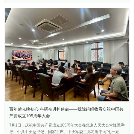
专家进行了深入交流。现场讨论紧扣我院科研项目在产品定位、检
台）多年联合攻关研发，手握该项科技成果核心发明专利，并于
测验证、质量标准建立和注册路径论证中的共性难点，体现了科研
2025年获得国家药监局临床试验批准。该药物产品具备清热利湿、
端、监管端和检验检测端之间的深度对话。与会人员表示，两位专
益气扶正功效，可填补临床治疗空白，临床价值与经济效益突出。
家的报告内容系统详实、紧扣实务，进一步加深了大家对药品与医
相关成果的成功转化，是我院推动中医药现代化、高效运营知识产
疗器械标准法规体系的理解，对科研早期选题凝练、产品开发路径
权的标杆性成果，标志着我院中药创新药全链条转化实现里程碑式
设计、质量标准前置布局和成果转化落地具有重要指导意义。作为
突破。作为上海市科技成果转化创新改革试点单位，我院聚焦生物
长期承担药品与医疗器械研发、评价及转化相关任务的专业科研机
医药产业创新发展需求多措并举，全方位、系统化推进科技成果转
构，我院始终重视将监管科学、质量标准和成果转化能力建设融入
移转化工作，持续激活科研创新与产业融合发展新动能：一是建章
科研全过程。本次“名师大讲坛”将外部监管与检验检测专家资源引入
立制，围绕成果定价、权属赋权、收益分配、流程管控等完善制度
院内科研场景，有助于推动研究团队在项目立项和研发早期即同步
体系，充分调动科研人员创新积极性。二是搭建载体，依托科技创
考虑产品属性、技术标准、临床评价、注册路径及产业承接要求，
新专项、孵化转化基地与概念验证中心，对30余项医药创新产品开
进一步提升科研成果的可转化性、可注册性和可产业化水平。下一
展孵化培育，加速成果落地。三是聚力合作，携手近20家企业、高
步，药物与医疗器械研究所将继续依托国家卫生健康委生育调节药
校、医疗机构共建联合实验室，深化产学研融合，贯通产品研发、
械重点实验室等平台，围绕药品、医疗器械及药械组合产品的研发
临床应用与市场推广全流程。四是培优队伍，依托“科技成果转移转
评价、标准建立和转化应用，加强与监管部门、检验检测机构、临
化赋能营”系列活动，锤炼专业能力，厚植转化文化。试点工作开展
床及产业合作单位的交流协同，持续提升我院在药械转化研究和成
至今，我院收获丰硕成果：完成5项成果转化签约，合同总金额2959
果落地中的专业支撑能力。
百年荣光映初心 科研奋进担使命——我院组织收看庆祝中国共
万元，完成1项成果使用权赋权；3款新药进入临床申报阶段，2项获
产党成立105周年大会
得临床批件；为5款国产高端仪器提供试验支撑，为区域生物医药高
质量发展添砖加瓦。今后，我院将巩固试点改革成果，持续深耕医
7月1日，庆祝中国共产党成立105周年大会在北京人民大会堂隆重举
药创新与知识产权管理，不断优化转化服务体系，推动更多科创成
行。中共中央总书记、国家主席、中央军委主席习近平向“七一勋