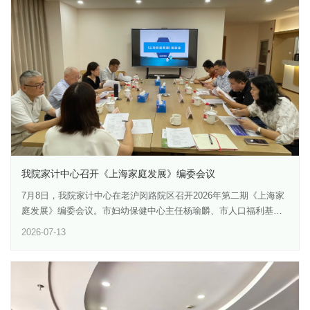
式，取得了良好反响。顾文文副研究员围绕尼康A1激光共聚焦显微
镜的基本操作展开系统讲解，内容涵盖设备开关机规范流程、NIS-
Elements操作软件的基础功能与界面使用，并重点演示了样本扫
描、数据导出等关键实验环节。在随后的上机实操环节中，参训学
员逐一进行每人10分钟的实际上机操作，顾老师现场指导答疑，帮
助青年学员快速掌握仪器操作要点，纠正常见操作误区。此次培训
不仅有效提升了院内科研人员对共聚焦显微镜的自主操作能力，也
进一步锻炼了青年科研人员的业务实操水平，为今后高效支撑科研
课题、减少机时浪费奠定了基础。今后将持续开展此类精准化、小
班化的技术培训，不断优化仪器共享管理机制，切实服务我院科技
创新与高质量发展。
我院家计中心召开《上海家庭发展》编委会议
7月8日，我院家计中心在老沪闵路院区召开2026年第二期《上海家
庭发展》编委会议。市妇幼保健中心主任杨瑜麟、市人口福利基金
会副理事长兼秘书长樊华、市药具中心相关部门负责人、我院家计
2026-07-13
中心副主任赵瑞出席会议。会议由杂志主编孙常敏主持。会上，编
辑部专项汇报了杂志2026年第三期的选题策划、栏目架构、稿件征
集和编排进展等阶段性工作进展。与会编委会成员围绕“特别策
划”“本期专题”等栏目，就题材甄选、标题打磨、内容优化等，进行
了细致讨论。编委们指出，稿件标题需严格贴合文章核心内容，兼