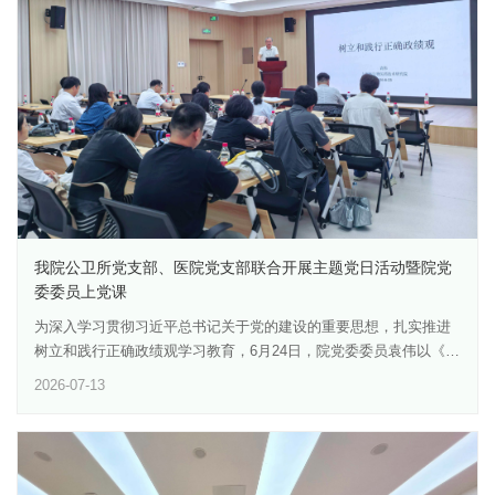
料，并对项目执行中发现的不符合项督促跟踪整改。我院将持续健
全事前审查、事中管控、事后督查的全链条伦理闭环管理体系，严
格遵循实验动物3R原则，进一步强化科研人员伦理责任意识，规范
实验动物使用管理，保障科研工作合规有序开展，为高质量科研创
新提供坚实的伦理保障。
我院公卫所党支部、医院党支部联合开展主题党日活动暨院党
委委员上党课
为深入学习贯彻习近平总书记关于党的建设的重要思想，扎实推进
树立和践行正确政绩观学习教育，6月24日，院党委委员袁伟以《树
牢正确政绩观 实干为民显担当 聚力奋进促发展》为题讲授专题党
2026-07-13
课。院公卫所党支部、医院党支部全体党员及入党积极分子参加，
活动由医院党支部书记黄豪光主持。袁伟紧扣“政绩为谁而树、树什
么样的政绩、靠什么树政绩”这一核心问题，系统阐释了“立党为公、
为民造福、科学决策、真抓实干”的总要求。他强调，广大党员必须