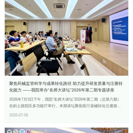
坚持以习近平新时代中国特色社会主义思想为指导，深刻领会树立
和践行正确政绩观的重要意义，为“十五五”开好局、起好步提供坚实
保障。同时，党课坚持问题导向，深入剖析了“新官不理旧账”“急功
近利”“弄虚作假”等8个突出问题的严重危害，并通过正反面典型案例
对比，敲响思想警钟。他指出，要立足岗位作贡献，党员要结合自
身职责办实事、出实效；坚持人民至上与系统观念，少说多做、一
抓到底。在交流讨论环节，与会同志一致认为，本次党课理论扎
实、内容丰富，贴合工作，兼具指导性与可操作性。大家表示，将
把树立和践行正确政绩观融入日常工作，坚持立足岗位、求真务
实、久久为功，以实干实绩为生研院事业高质量发展贡献力量。
聚焦药械监管科学与成果转化路径 助力提升研发质量与注册转
化能力 ——我院举办“名师大讲坛”2026年第二期专题讲座
2026年7月3日下午，我院“名师大讲坛”2026年第二期（总第六期）
在斜土路院区多功能厅举行。本期讲坛聚焦医疗器械转化注册路
径、药品质量标准体系建设及科研成果合规转化，邀请上海市药品
2026-07-06
监督管理局医疗器械注册处副处长、正高级工程师高中，上海市药
品检验研究院化学药品所副所长、主任药师金薇分别作专题报告。
我院学术委员会主任傅大煦、党委副书记王震、副院长王健等出