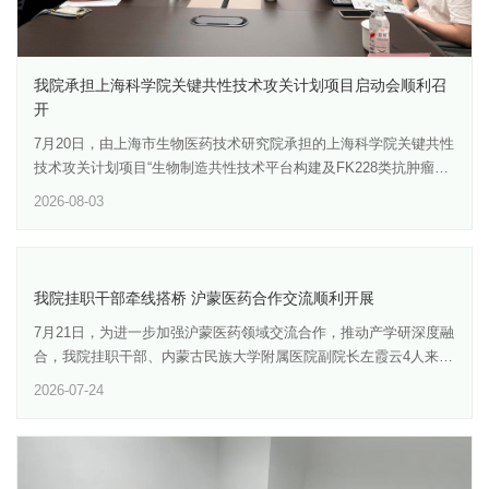
我院承担上海科学院关键共性技术攻关计划项目启动会顺利召
开
7月20日，由上海市生物医药技术研究院承担的上海科学院关键共性
技术攻关计划项目“生物制造共性技术平台构建及FK228类抗肿瘤产
品转化研究”启动会在院成果孵化转化基地顺利召开。上海交通大学
2026-08-03
教授严亚贤、研究员康前进、副研究员刘然，上海合成生物学创新
中心高价值分子方向负责人周欣然，TVM Capital/ValueSeek
Ventures管理合伙人谢暄晖等专家应邀到会指导，为项目实施建言
献策。上海科学院科技发展部部长李万出席会议，我院副院长王健
我院挂职干部牵线搭桥 沪蒙医药合作交流顺利开展
主持会议，院科研部主任芦洁、项目组代表同志共同参会。项目负
7月21日，为进一步加强沪蒙医药领域交流合作，推动产学研深度融
责人符军教授就项目的研究背景、总体设计思路、研究内容、技术
合，我院挂职干部、内蒙古民族大学附属医院副院长左霞云4人来我
路线与研究基础等作了系统汇报，重点阐述了生物制造共性技术平
院调研交流。我院党委书记刘海峰、副院长王涤松出席会议，合作
台的架构设计、功能模块、服务能力，以及与FK228类产品转化的
2026-07-24
开发部、感染与免疫研究所、药物与医疗器械研究所及 GLP中心等
衔接路径。与会特邀专家围绕项目总体目标、重点方向和研究方法
相关负责同志参加会谈。会上，双方分别介绍了各自发展情况与技
路径等进行了深入研讨，提出了建设性指导意见。专家们一致认
术优势，围绕生物医药领域产学研合作展开深入座谈交流，并就潜
为，该项目聚焦生物制造共性技术平台构建与抗肿瘤药物转化，定
在合作方向充分交换意见。此次交流为沪蒙两地医药产业协同搭建
位精准、目标明确，应用前景广阔。王健副院长指出，生物制造共