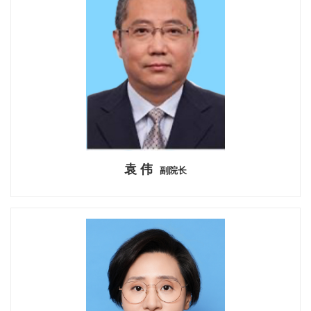
袁 伟
副院长