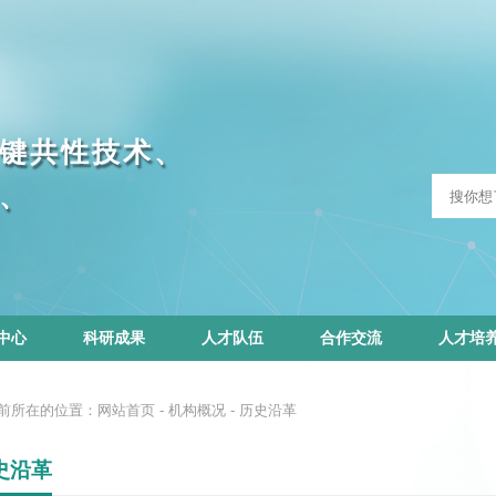
键
共
性
技
术
、
、
中心
科研成果
人才队伍
合作交流
人才培
前所在的位置：
网站首页
-
机构概况
-
历史沿革
史沿革