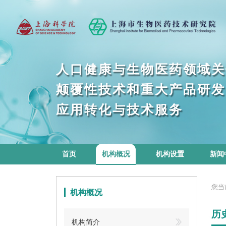
健
康
与
生
物
医
药
领
域
关
口
人
人
口
颠
覆
性
技
大
产
品
研
发
术
重
和
和
术
重
技
性
与
技
术
化
转
服
用
应
务
务
服
术
首页
机构概况
机构设置
新闻
您当
机构概况
历
机构简介